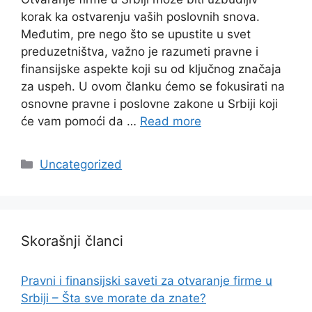
korak ka ostvarenju vaših poslovnih snova.
Međutim, pre nego što se upustite u svet
preduzetništva, važno je razumeti pravne i
finansijske aspekte koji su od ključnog značaja
za uspeh. U ovom članku ćemo se fokusirati na
osnovne pravne i poslovne zakone u Srbiji koji
će vam pomoći da …
Read more
Categories
Uncategorized
Skorašnji članci
Pravni i finansijski saveti za otvaranje firme u
Srbiji – Šta sve morate da znate?