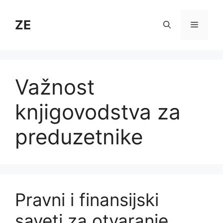
Skip
to
ZE
Menu
content
Važnost
knjigovodstva za
preduzetnike
Pravni i finansijski
saveti za otvaranje