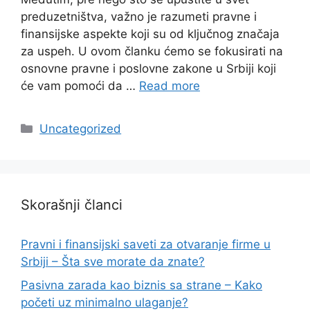
preduzetništva, važno je razumeti pravne i
finansijske aspekte koji su od ključnog značaja
za uspeh. U ovom članku ćemo se fokusirati na
osnovne pravne i poslovne zakone u Srbiji koji
će vam pomoći da …
Read more
Categories
Uncategorized
Skorašnji članci
Pravni i finansijski saveti za otvaranje firme u
Srbiji – Šta sve morate da znate?
Pasivna zarada kao biznis sa strane – Kako
početi uz minimalno ulaganje?