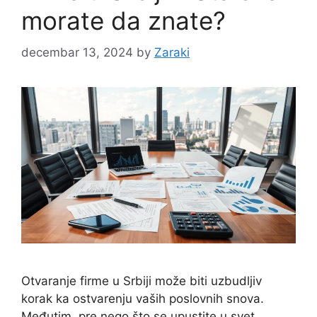
morate da znate?
decembar 13, 2024
by
Zaraki
Otvaranje firme u Srbiji može biti uzbudljiv
korak ka ostvarenju vaših poslovnih snova.
Međutim, pre nego što se upustite u svet