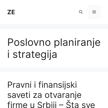
Skip
to
ZE
Menu
content
Poslovno planiranje
i strategija
Pravni i finansijski
saveti za otvaranje
firme u Srbiji – Šta sve